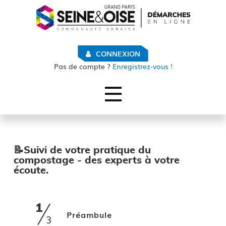
CONNEXION
Pas de compte ?
Enregistrez-vous !
Ouvrir le menu
ACCUEIL
SUIVI DES DEMANDES
📝Suivi de votre pratique du
Comment suivre mes demandes ?
compostage - des experts à votre
écoute.
Mes demandes
MON COMPTE
1
(étape courante)
Préambule
3