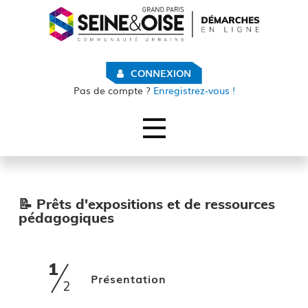
CONNEXION
Pas de compte ?
Enregistrez-vous !
Ouvrir le menu
ACCUEIL
SUIVI DES DEMANDES
📝 Prêts d'expositions et de ressources
Comment suivre mes demandes ?
pédagogiques
Mes demandes
MON COMPTE
1
(étape courante)
Présentation
2